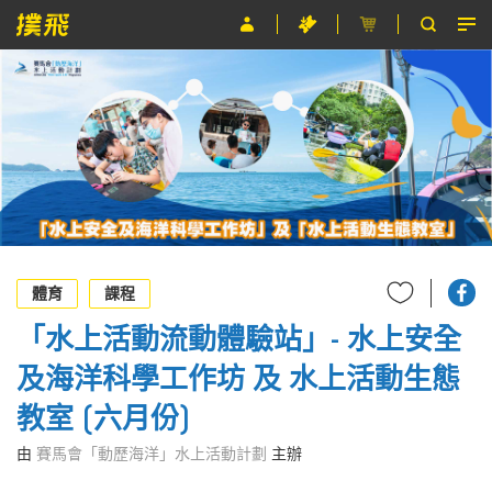
節目
主辦單位
關於撲飛
條款及細則
EN
體育
課程
「水上活動流動體驗站」- 水上安全
及海洋科學工作坊 及 水上活動生態
教室 (六月份)
由
賽馬會「動歷海洋」水上活動計劃
主辦