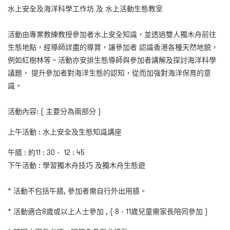
水上安全及海洋科學工作坊 及 水上活動生態教室
活動由專業教練教授參加者水上安全知識，並透過雙人獨木舟前往
生態地點，經導師詳盡的導賞，讓參加者 認識香港各種天然地貌，
例如紅樹林等。活動亦安排生態導師與參加者講解及探討海洋科學
議題， 提升參加者對海洋生態的認知，從而加強對海洋保育的意
識。
活動內容
: ( 主要分為兩部分 )
上午活動 : 水上安全及生態知識講座
午膳 :
約
11 : 30 - 12 : 45
下午活動
:
學習獨木舟技巧 及
獨木舟生態遊
* 活動不包括午膳,
參加者需自行外出用膳。
* 活動適合8歲或以上人士參加 , ( 8 - 11歲兒童需家長陪同參加 )