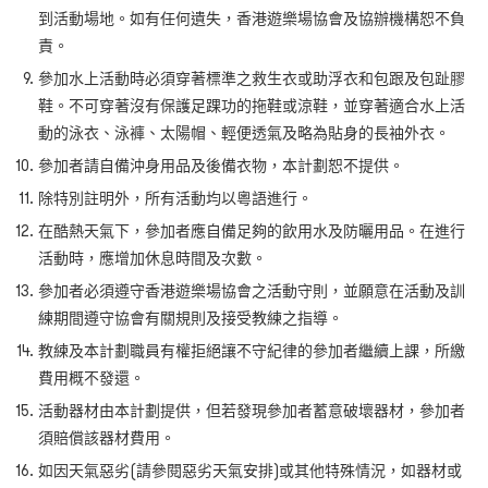
到活動場地。如有任何遺失，香港遊樂場協會及協辦機構恕不負
責。
參加水上活動時必須穿著標準之救生衣或助浮衣和包跟及包趾膠
鞋。不可穿著沒有保護足踝功的拖鞋或涼鞋，並穿著適合水上活
動的泳衣、泳褲、太陽帽、輕便透氣及略為貼身的長袖外衣。
參加者請自備沖身用品及後備衣物，本計劃恕不提供。
除特別註明外，所有活動均以粵語進行。
在酷熱天氣下，參加者應自備足夠的飲用水及防曬用品。在進行
活動時，應增加休息時間及次數。
參加者必須遵守香港遊樂場協會之活動守則，並願意在活動及訓
練期間遵守協會有關規則及接受教練之指導。
教練及本計劃職員有權拒絕讓不守紀律的參加者繼續上課，所繳
費用概不發還。
活動器材由本計劃提供，但若發現參加者蓄意破壞器材，參加者
須賠償該器材費用。
如因天氣惡劣(請參閱惡劣天氣安排)或其他特殊情況，如器材或