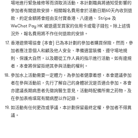
場地進行緊急維修等而須取消活動，本計劃職員將通知受影響的
參加者有關退款安排，相關報名費用會於活動日期60天內收到退
款，約定金額將會經由支付寶香港、八達通、 Stripe 及
WeChat Pay HK 被退還至買家的信用卡或電子錢包。除上述情
況外，報名費用將不作任何退款的安排。
香港遊樂場協會 (本會) 已為本計劃的參加者購買保險，然而，參
加者應注意個人和顧及他人安全、準備適當裝備、遵守場地規
則、保護大自然，以及聽從工作人員的指示進行活動。如有違規
者，本會將保留拒絕其參與活動的權利。
參加水上活動需要一定體力，為參加者健康着想，本會建議參加
者在參與活動前，先行了解自己的身體狀況是否適合參加。本會
亦建議長期病患者先徵詢醫生意見，活動時配備所需之葯物，及
在參加表格填寫有關病歷以作記錄。
如活動有任何更改或爭議，本計劃保留最終定權，參加者不得異
議。