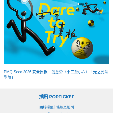
PMQ Seed 2026 安全撞板 – 創意營（小三至小六）「光之魔法
學院」
撲飛 POPTICKET
|
關於撲飛
條款及細則