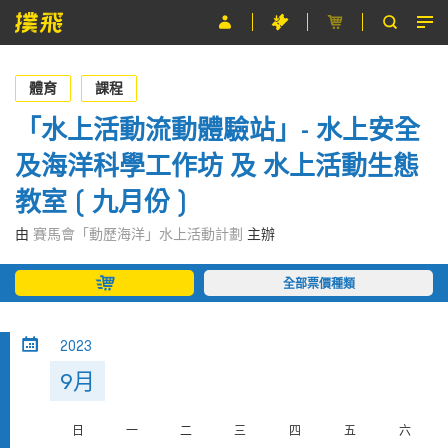
節目
體育
課程
主辦單位
「水上活動流動體驗站」- 水上安全
及海洋科學工作坊 及 水上活動生態
關於撲飛
教室 ( 九月份 )
條款及細則
由
賽馬會「動歷海洋」水上活動計劃
主辦
EN
全部票價種類
2023
9月
日
一
二
三
四
五
六