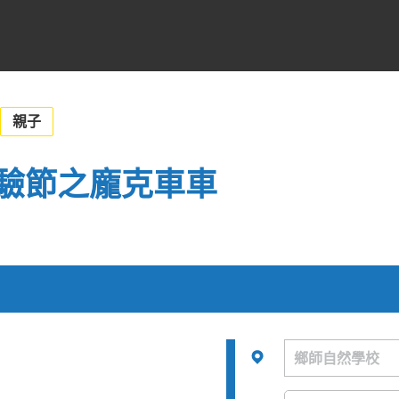
親子
驗節之龐克車車