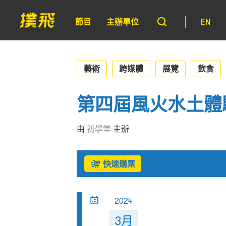
節目
主辦單位
EN
藝術
跨媒體
展覽
飲食
第四屆風火水土體
由
初學堂
主辦
快速購票
2024
3月