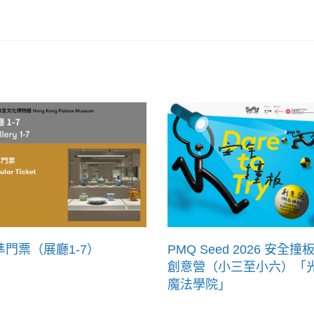
準門票（展廳1-7）
PMQ Seed 2026 安全撞板
創意營（小三至小六）「
魔法學院」