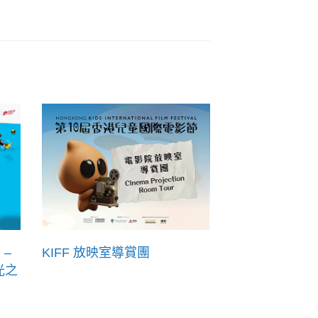
 –
KIFF 放映室導賞團
光之