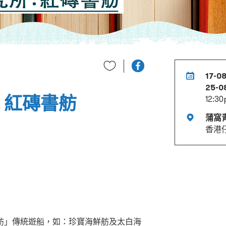
17-08
25-0
：紅磚書舫
12:30
蒲窩
香港仔
舫」傳統遊船，如：珍寶海鮮舫及太白海