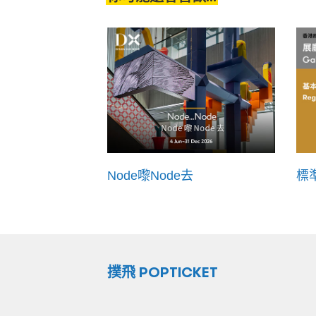
Node嚟Node去
標
撲飛 POPTICKET