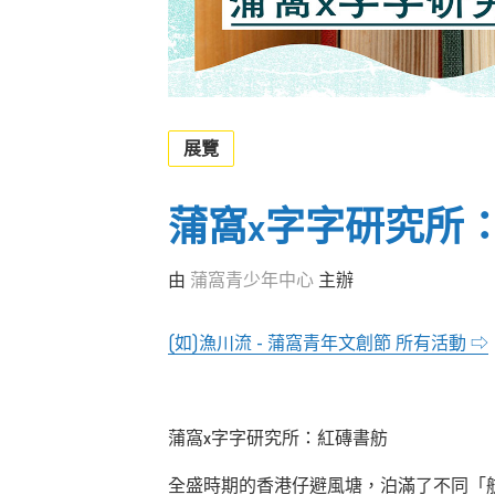
展覽
蒲窩x字字研究所
由
蒲窩青少年中心
主辦
(如)漁川流 - 蒲窩青年文創節 所有活動 ⇨
蒲窩x字字研究所：紅磚書舫
全盛時期的香港仔避風塘，泊滿了不同「