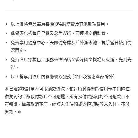
以上價格包含每房每晚10%服務費及其他雜項費用。
此優惠包括每日早餐及房內Wifi，可連接８個裝置。
免費享用健身中心、天際健身房及戶外游泳池，視乎當日使用情
況而定。
免費酒店穿梭巴士服務來往酒店至香港國際機場及東涌，先到先
得。
以７折享用酒店內餐廳餐飲服務 (節日及優惠產品除外)
＊已確認的訂單不可取消或修改。預訂時將從您的信用卡中扣除住
宿期間的全額預付款且不可退還。所有預付費預訂均不可退款且不
可轉讓。如果取消預訂、縮短入住時間或於預訂時間未入住，不設
退款。＊