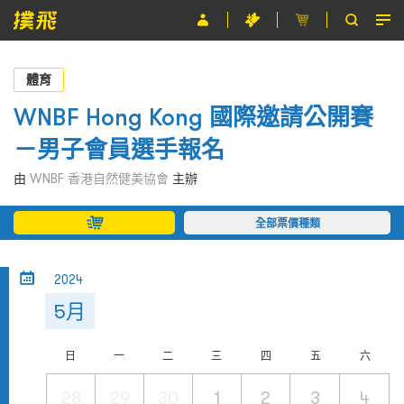
節目
體育
主辦單位
WNBF Hong Kong 國際邀請公開賽
－男子會員選手報名
關於撲飛
由
WNBF 香港自然健美協會
主辦
條款及細則
全部票價種類
EN
2024
5月
日
一
二
三
四
五
六
28
29
30
1
2
3
4