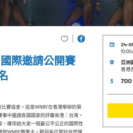
24-0
10:00
ong 國際邀請公開賽
亞洲
香港
名
700
美比賽協會。這是WNBF在香港舉辦的第
賽事中邀請各國國家的評審來港：台灣，
家，確保給大家一個最公平公正的國際性
發WNBF職業卡。歡迎各位愛好自然健