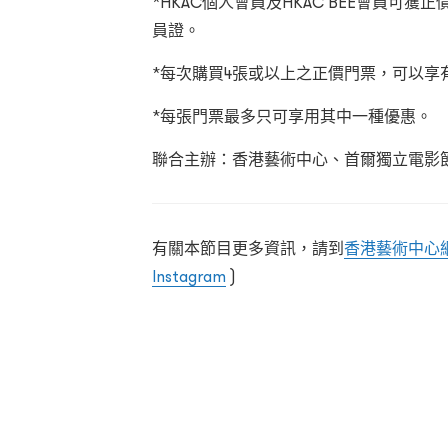
*HKAC個人會員及HKAC BEE會員可
員證。
*每次購買4張或以上之正價門票，可以享
*每張門票最多只可享用其中一種優惠。
聯合主辦：香港藝術中心、首爾獨立電影
有關本節目更多資訊，請到
香港藝術中心
Instagram
)
十月懷疑 鬼同你行 鄉音無改 逆權烈女 J姐姐連環抗議事件 幸福的私生活 老婦人 湯