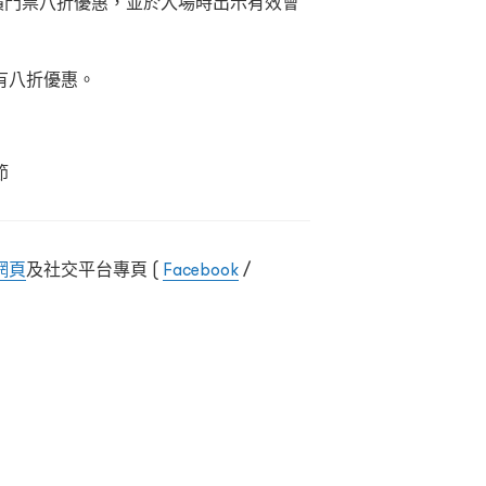
獲正價門票八折優惠，並於入場時出示有效會
有八折優惠。
節
網頁
及社交平台專頁 (
Facebook
/
與意識形態