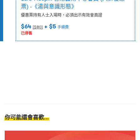
票) -《湯與意識形態》
優惠票持有人士入場時，必須出示有效會員證
$64
+ $5
($
80
)
手續費
已停售
你可能還會喜歡...