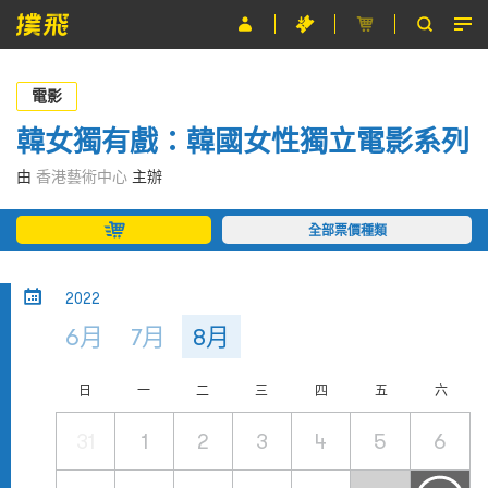
節目
電影
主辦單位
韓女獨有戲：韓國女性獨立電影系列
關於撲飛
由
香港藝術中心
主辦
條款及細則
全部票價種類
EN
2022
6月
7月
8月
日
一
二
三
四
五
六
31
1
2
3
4
5
6