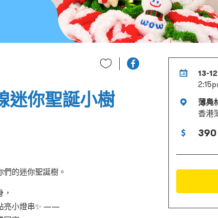
13-12
2:15p
毛線迷你聖誕小樹
薄鳧
香港薄
390
你們的迷你聖誕樹。
身，
亮小燈串✨ ——