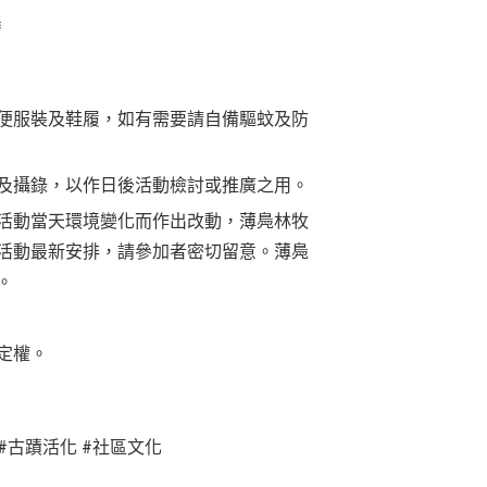
❅
便服裝及鞋履，如有需要請自備驅蚊及防
及攝錄，以作日後活動檢討或推廣之用。
活動當天環境變化而作出改動，薄鳧林牧
活動最新安排，請參加者密切留意。薄鳧
。
定權。
#
古蹟活化
#
社區文化