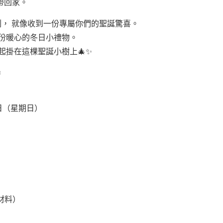
帶回家。
， 就像收到一份專屬你們的聖誕驚喜。
一份暖心的冬日小禮物。
起掛在這棵聖誕小樹上🎄✨
❅
日（星期日）
材料）