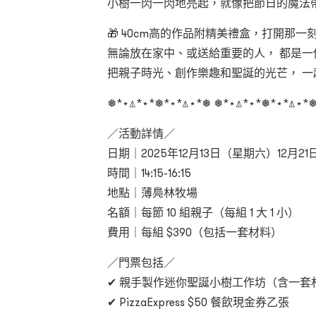
小樹一閃一閃地亮起，就像把節日的魔法
🎁 40cm
高的作品附精美禮盒，打開那一刻
無論放在家中、或送給重要的人， 都是
把親子時光、創作樂趣和聖誕的光芒， 一
❅*⋆⍋*⋆*❅*⋆*⍋⋆*❅ ❅*⋆⍋*⋆*❅*⋆*⍋⋆*
／活動詳情／
日期｜2025
年
12
月
13
日（星期六）
12
月
21
時間｜14:15-16:15
地點｜薄鳧林牧場
名額｜每節 10
組親子（每組
1
大
1
小）
費用｜每組 $390
（包括一套材料）
／門票包括／
✔
親手製作迷你聖誕小樹工作坊（含一套
✔ PizzaExpress $50
餐飲現金券乙張