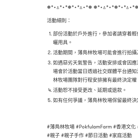
❅*⋆⍋*⋆*❅*⋆*⍋⋆*❅ ❅*⋆⍋*⋆*❅*⋆*⍋⋆*
活動細則：
部份活動於戶外進行，參加者請穿着輕
曬用具。
活動期間，薄鳧林牧場可能會進行拍攝
如遇惡劣天氣警告，活動安排或會因應
場會於活動當日透過社交媒體平台通知
林牧場團隊對行程安排擁有最終決定權
活動恕不接受更改、延期或退款。
如有任何爭議，薄鳧林牧場保留最終決
#
薄鳧林牧場
#PokfulamFarm #
香港文化
#
親子
#
親子手作
#
節日活動
#
家庭活動