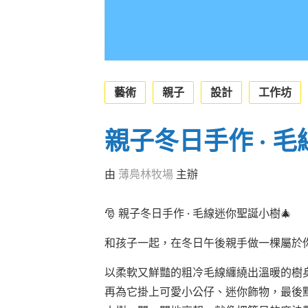
藝術
親子
設計
工作坊
親子冬日手作 · 
由
薄鳧林牧場
主辦
🎅
親子冬日手作 · 毛線迷你聖誕小樹
🎄
和孩子一起，在冬日午後親手做一棵屬於
以柔軟又鮮豔的粗冷毛線纏繞出溫暖的樹
再為它掛上可愛小公仔、迷你飾物，最後點