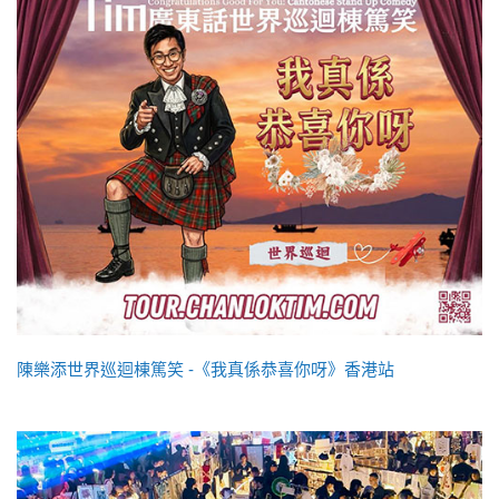
陳樂添世界巡迴棟篤笑 -《我真係恭喜你呀》香港站