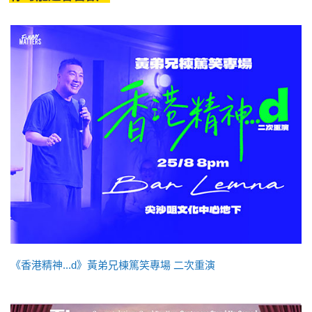
《香港精神...d》黃弟兄棟篤笑專場 二次重演