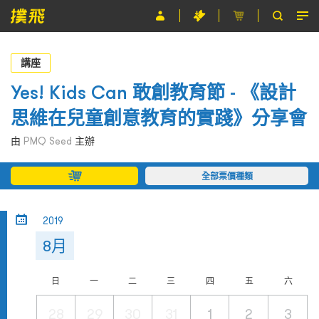
節目
講座
主辦單位
Yes! Kids Can 敢創教育節 - 《設計
思維在兒童創意教育的實踐》分享會
關於撲飛
由
PMQ Seed
主辦
條款及細則
全部票價種類
EN
2019
8月
日
一
二
三
四
五
六
28
29
30
31
1
2
3