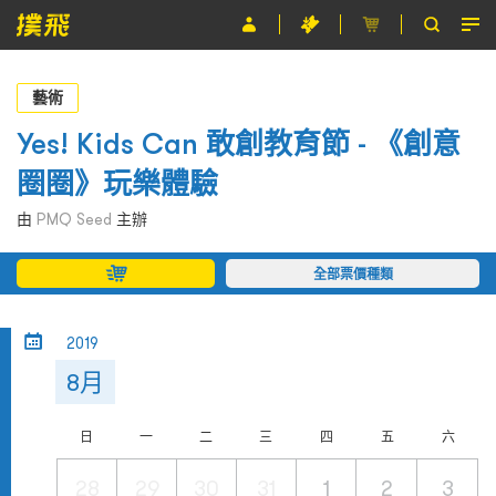
節目
藝術
主辦單位
Yes! Kids Can 敢創教育節 - 《創意
圈圈》玩樂體驗
關於撲飛
由
PMQ Seed
主辦
條款及細則
全部票價種類
EN
2019
8月
日
一
二
三
四
五
六
28
29
30
31
1
2
3