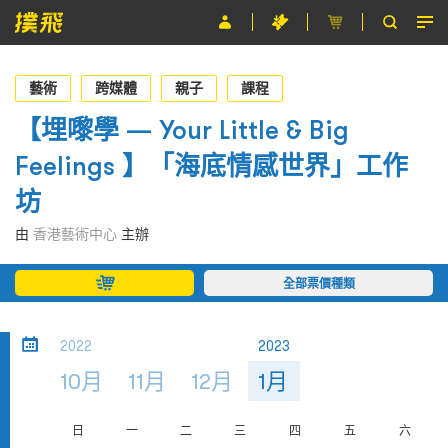
節目
藝術
跨媒體
親子
課程
主辦單位
【埋嚟學 — Your Little & Big
Feelings 】「海底情感世界」工作
關於撲飛
坊
條款及細則
由
香港藝術中心
主辦
EN
全部票價種類
2022
2023
10月
11月
12月
1月
日
一
二
三
四
五
六