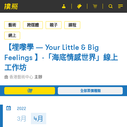
節目
藝術
跨媒體
親子
課程
主辦單位
網上
【埋嚟學 — Your Little & Big
關於撲飛
Feelings 】-「海底情感世界」線上
條款及細則
工作坊
EN
由
香港藝術中心
主辦
全部票價種類
2022
3月
4月