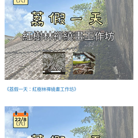
《荔假一天：紅樹林禪繞畫工作坊》