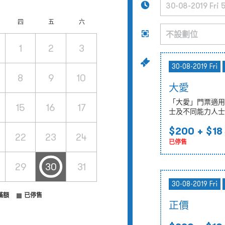
四
五
六
1
2
3
30-08-2019 Fri
8
9
10
大愛
「大愛」門票適用
15
16
17
士及不同能力人士
$200
+ $18
22
23
24
已停售
29
30
31
30-08-2019 Fri
滿額
已停售
正價