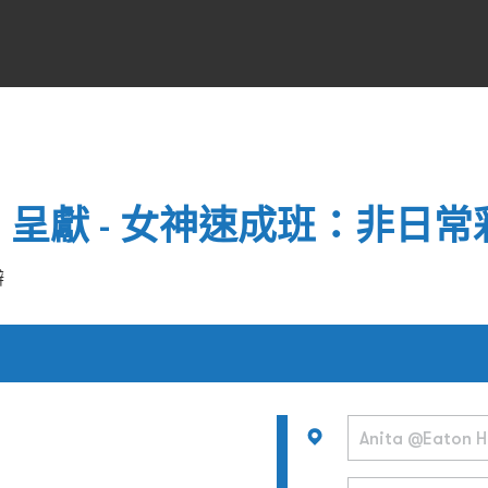
etics 呈獻 - 女神速成班：非
辦