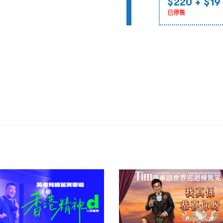
$220
+ $19
已停售