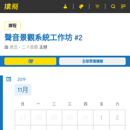
節目
課程
主辦單位
聲音景觀系統工作坊 #2
關於撲飛
由
進念‧二十面體
主辦
條款及細則
全部票價種類
EN
2019
11月
日
一
二
三
四
五
六
27
28
29
30
31
1
2