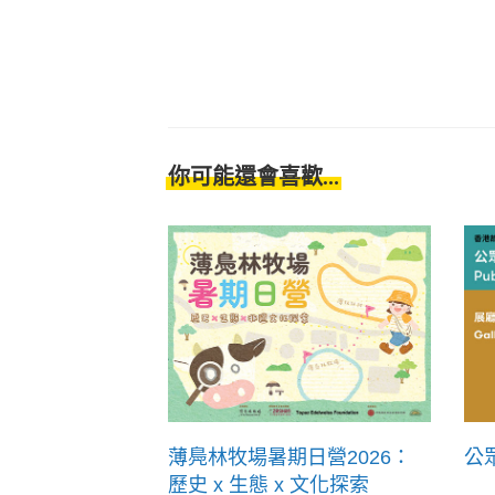
你可能還會喜歡...
薄鳧林牧場暑期日營2026：
公眾
歷史 x 生態 x 文化探索