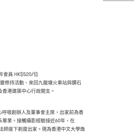
非會員
HK$520/
位
靈修持活動、來回九龍塘火車站與鑽石
及香港建築中心行政開支
。
心呼吸創辦人及董事會主席，出家前為香
系畢業。接觸攝影經驗接近
60
年，在
法師座下剃度出家。現為香港中文大學逸