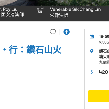
18-0
9:30a
建築・行：鑽石山火
鑽石
塘火
九龍鑽
420 