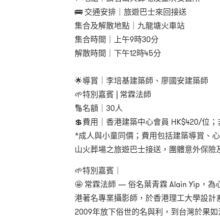
🚌
交通安排｜旅遊巴士來回接送
集合及解散地點｜九龍塘火車站
集合時間｜上午9
時
30
分
解散時間｜下午12
時
45
分
🌟導賞｜李培基建築師、廖國安建築師
🌱特別嘉賓 |
常霖法師
🔢名額｜30
人
💲費用｜香港建築中心會員 HK$420/
位；
*
成人與小童同價；費用包括建築導賞、心
山火葬場之旅遊巴士接送，團體意外保險
🌱特別嘉賓｜
🤩
常霖法師
—
俗名葉青霖
Alain Yip
，為
港著名專業攝影師，於香港理工大學設計
2009
年放下俗世的名與利，到台灣於果如