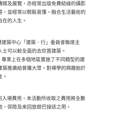
傳媒及展覽，亦經常出版免費結緣的攝影
得，並經常以輕鬆易懂，融合生活藝術的
自在的人生。
港建築中心「建築．行」委員會聯席主
人士可以較全面的去欣賞建築
。
，專業上在多個地區實施了不同類型的建
建築推廣給普羅大眾。對禪學的興趣始於
性
。
何入場費用，本活動所收取之費用將全數
動、保險及來回旅遊巴接送之用。