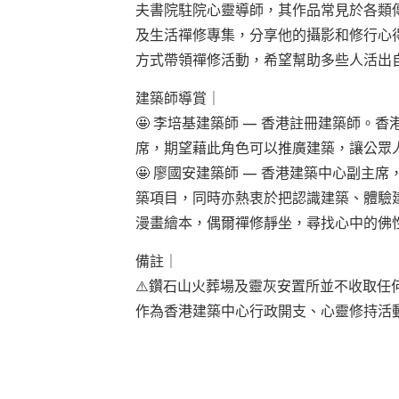
夫書院駐院心靈導師，其作品常見於各類
及生活禪修專集，分享他的攝影和修行心
方式帶領禪修活動，希望幫助多些人活出
建築師導賞｜
🤩
李培基建築師
—
香港註冊建築師。香
席，期望藉此角色可以推廣建築，讓公眾
🤩
廖國安建築師
—
香港建築中心副主席
築項目，同時亦熱衷於把認識建築、體驗
漫畫繪本，偶爾禪修靜坐，尋找心中的佛
備註｜
⚠️鑽石山火葬場及靈灰安置所並不收取任
作為香港建築中心行政開支、心靈修持活