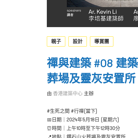
親子
設計
導賞團
禪與建築 #08 
葬場及靈灰安置所
由
香港建築中心
主辦
#生死之間 #行禪(當下)
📅日期｜2024
年
5
月
18
日
(
星期六
)
⏰時間｜上午10
時至下午
12
時
30
分
📍地點｜鑽石山火葬場及靈灰安置所