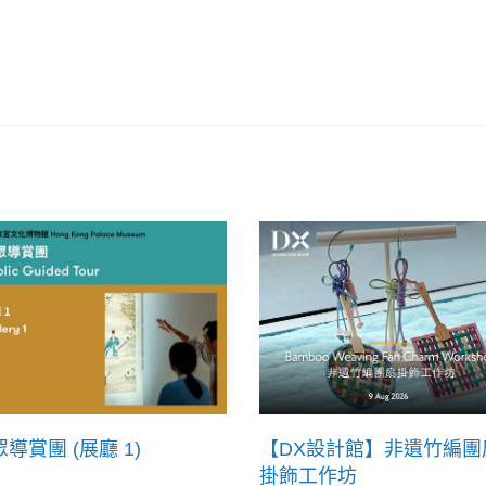
導賞團 (展廳 1)
【DX設計館】非遺竹編團
掛飾工作坊