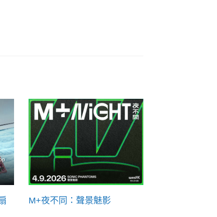
扇
M+夜不同：聲景魅影