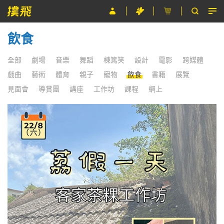
飲食
節目
主辦單位
全部
劇場
音樂
舞蹈
棟篤笑
設計
電影
跨媒體
戲曲
藝術
體育
親子
寵物
飲食
書籍
展覽
關於撲飛
見面會
導賞團
講座
工作坊
課程
網上
條款及細則
EN