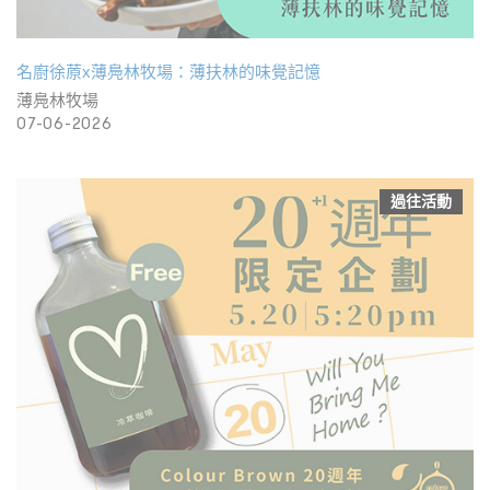
名廚徐蒝x薄鳧林牧場：薄扶林的味覺記憶
薄鳧林牧場
07-06-2026
過往活動