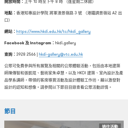
開放時間：
上午 10 時至下午 8 時 （逢星期二休館）
地點：
香港知專設計學院 將軍澳景嶺路 3 號 （港鐵調景嶺站 A2 出
口）
網站：
https://www.hkdi.edu.hk/tc/hkdi_gallery
Facebook 及 Instagram：
hkdi.gallery
查詢：
3928 2566 |
hkdi-gallery@vtc.edu.hk
公眾可免費參與所有展覽及相關的公眾體驗活動，包括由本地建築
師陳傳智和張凱琨、藝術家朱卓慧，以及 HKDI 建築、室內設計及產
品學系講師，帶領的客席導賞活動及設計體驗工作坊，藉以激發對
設計的認知和想像。請參閱以下節目目錄查看公眾活動詳情。
節目
過往活動