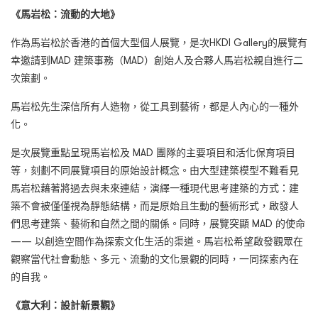
《馬岩松：流動的大地》
作為馬岩松於香港的首個大型個人展覽，是次HKDI Gallery的展覽有
幸邀請到MAD 建築事務（MAD）創始人及合夥人馬岩松親自進行二
次策劃。
馬岩松先生深信所有人造物，從工具到藝術，都是人內心的一種外
化。
是次展覽重點呈現馬岩松及 MAD 團隊的主要項目和活化保育項目
等，刻劃不同展覽項目的原始設計概念。由大型建築模型不難看見
馬岩松藉著將過去與未來連結，演繹一種現代思考建築的方式：建
築不會被僅僅視為靜態結構，而是原始且生動的藝術形式，啟發人
們思考建築、藝術和自然之間的關係。同時，展覽突顯 MAD 的使命
—— 以創造空間作為探索文化生活的渠道。馬岩松希望啟發觀眾在
觀察當代社會動態、多元、流動的文化景觀的同時，一同探索內在
的自我。
《意大利：設計新景觀》