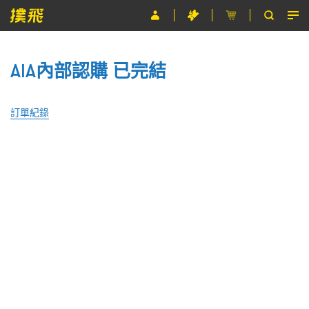
節目
AIA內部認購 已完結
主辦單位
關於撲飛
訂單紀錄
條款及細則
EN