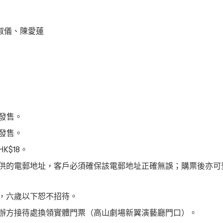
淑儀、陳愛蓮
式發售。
網發售。
$18。
供的電郵地址，客戶必須確保該電郵地址正確無誤；購票後亦可
，六歲以下恕不招待。
辦方接待處換領實體門票（高山劇場新翼演藝廳門口）。