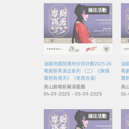
過往活動
油麻地戲院場地伙伴計劃2025-26
油麻
粵劇新秀演出系列 （二）《無情
粵
寶劍有情天》（老倌合演）
寶
高山劇場新翼演藝廳
高
04-09-2025 - 05-09-2025
06-
過往活動