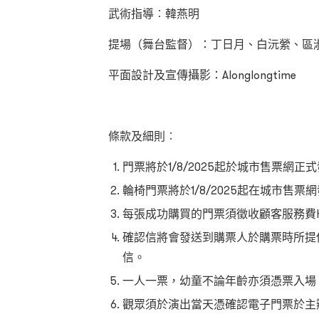
武術指導︰韓燕明
提場（舞台監督）：丁日月、白沅縈、區
平面設計及宣傳攝影：Alonglongtime
條款及細則︰
門票將於1/8/2025起於城市售票網正
輪椅門票將於1/8/2025起在城市售票
每張成功購買的門票須徵收顧客服務費HK
確認信將會發送到購票人於購票時所提
信。
一人一票，幼童不論年齡亦須憑票入場
觀眾須於演出當天憑確認電子門票於主