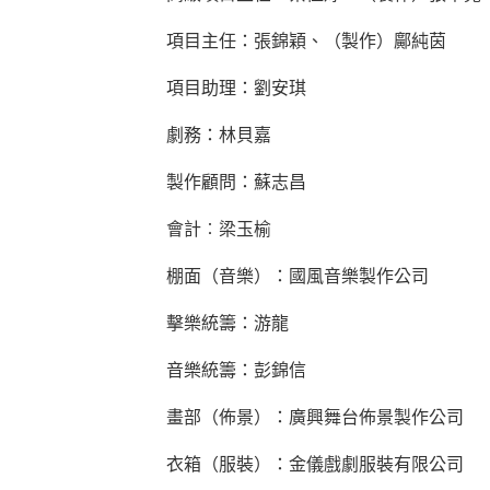
項目主任：張錦穎、（製作）鄺純茵
項目助理：劉安琪
劇務：林貝嘉
製作顧問：蘇志昌
會計︰梁玉榆
棚面（音樂）：國風音樂製作公司
擊樂統籌：游龍
音樂統籌：彭錦信
畫部（佈景）：廣興舞台佈景製作公司
衣箱（服裝）：金儀戲劇服裝有限公司