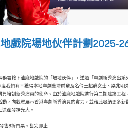
地戲院場地伙伴計劃2025-
化事務署轄下油麻地戲院的「場地伙伴」，透過「粵劇新秀演出
26年度我們有幸獲得本地粵劇藝壇前輩及名伶王超群女士、梁兆
肩負培訓新秀演員的使命。由於油麻地戲院進行第二期建築工程
活動，向觀眾展示香港粵劇新秀演員的實力，並藉此吸納更多新
化遺產發揚光大。
限定發售8折門票。售完即止！