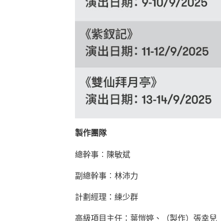
製作團隊
總幹事︰陳敏斌
副總幹事︰林沛力
計劃經理：練少群
高級項目主任：葉愷婷、（製作）張幸兒