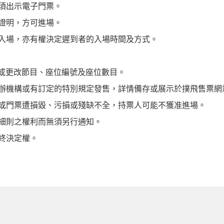
須出示電子門票。
證明，方可進場。
入場，亦有權決定遲到者的入場時間及方式。
 或更改節目、座位編號及座位數目。
辦機構或有訂定的特別規定發售，詳情備存或展示於撲飛售票網站
或門票遭損毀、污損或殘缺不全，持票人可能不獲准進場。
細則之權利而無須另行通知。
終決定權。