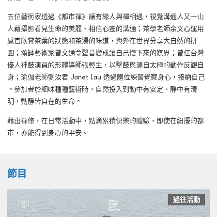
五位藝術家透過《都市禪》讓有緣人與禪相遇，視覺溝通人又一山
人藉攝影看見生命的美麗、相信心靈的溝通；茶學老師余文心運用
感官欣賞茶葉的狀態和茶湯的味道，與外在世界分享大自然的拼
圖；頌缽藝術家曾文通令聲音變成讓自己慢下來的媒界；曾任台灣
優人神鼓演員的形體導師張藝生，以擊鼓與源自太極的動作反觀自
身；瑜伽老師劉汝君 Janet Lau 透過體位練習覺察身心，接納自己
。參加者於細味種種藝術時，自然投入到動中有安定、靜中有清
明，動靜皆自在的生命。
藉由禪修，在日常活動中，點滴累積快樂的體驗，即使在紛擾的都
市，亦能得到身心的平安。
節目
過往活動