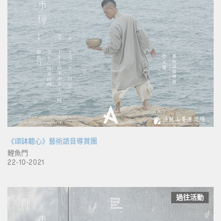
《頌缽聽心》藝術語音導賞團
鯉魚門
22-10-2021
過往活動