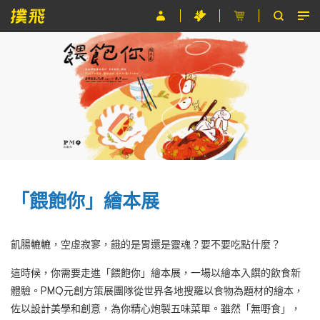
節目
主辦單位
關於撲飛
條款及細則
EN
「餵飽你」繪本展
飢腸轆轆，空虛寂寥，餓的是胃還是靈魂？要不要吃點什麼？
這時候，你需要走進「餵飽你」繪本展，一場以繪本入饌的飲食新
體驗。PMQ元創方策展團隊從世界各地搜羅以食物為題材的繪本，
佐以設計美學和創意，為你精心炮製五味菜單。雖然「無嘢食」，