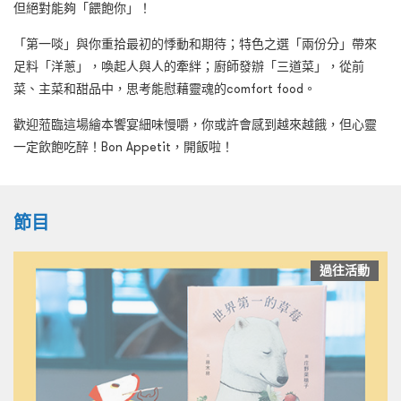
但絕對能夠「餵飽你」！
「第一啖」與你重拾最初的悸動和期待；特色之選「兩份分」帶來
足料「洋蔥」，喚起人與人的牽絆；廚師發辦「三道菜」，從前
菜、主菜和甜品中，思考能慰藉靈魂的comfort food。
歡迎蒞臨這場繪本饗宴細味慢嚼，你或許會感到越來越餓，但心靈
一定飲飽吃醉！Bon Appetit，開飯啦！
節目
過往活動