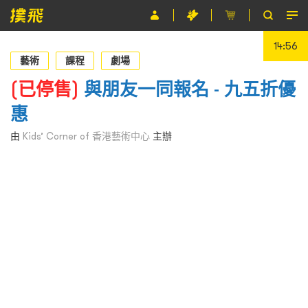
14:56
節目
藝術
課程
劇場
主辦單位
(已停售)
與朋友一同報名 - 九五折優
惠
關於撲飛
由
Kids’ Corner of 香港藝術中心
主辦
條款及細則
EN