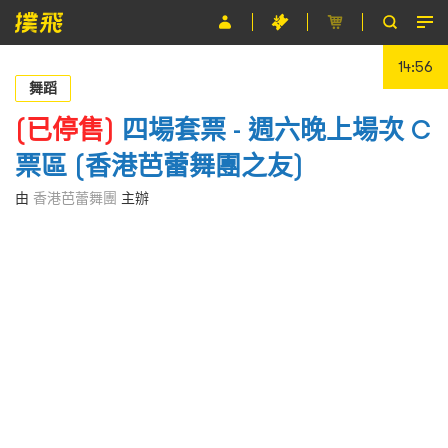
14:56
節目
舞蹈
主辦單位
(已停售)
四場套票 - 週六晚上場次 C
票區 (香港芭蕾舞團之友)
關於撲飛
由
香港芭蕾舞團
主辦
條款及細則
EN