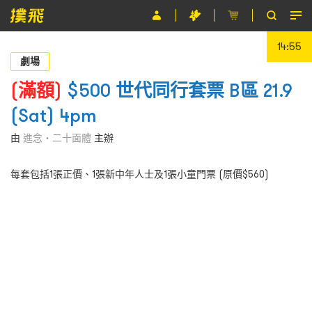
14:55
節目
劇場
主辦單位
(滿額)
$500 世代同行套票 B區 21.9
(Sat) 4pm
關於撲飛
由
進念‧二十面體
主辦
條款及細則
每套包括1張正價、1張新中年人士及1張小童門票 (原價$560)
EN