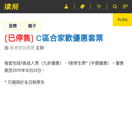
14:55
節目
音樂
親子
主辦單位
(已停售)
C區合家歡優惠套票
關於撲飛
由
香港管弦樂團
主辦
條款及細則
每套包括1張成人票（九折優惠）、1張學生票* (半價優惠）。優惠
期至2019年12月31日。
EN
* 只適用於全日制學生