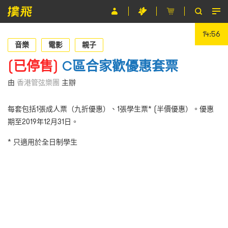
14:56
節目
音樂
電影
親子
主辦單位
(已停售)
C區合家歡優惠套票
關於撲飛
由
香港管弦樂團
主辦
條款及細則
每套包括1張成人票（九折優惠）、1張學生票* (半價優惠）。優惠
期至2019年12月31日。
EN
* 只適用於全日制學生