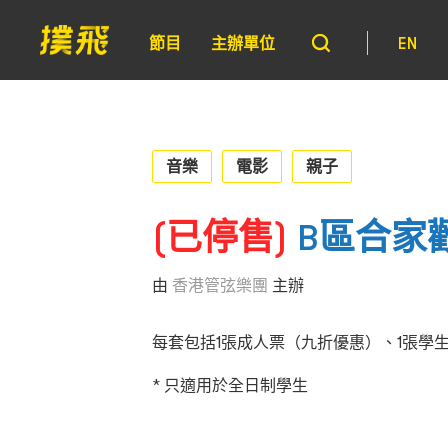
節目
主辦單位
EN
音樂
電影
親子
(已停售)
B區合家
由
香港管弦樂團
主辦
每套包括1張成人票（九折優惠）、1張學生票*
* 只適用於全日制學生