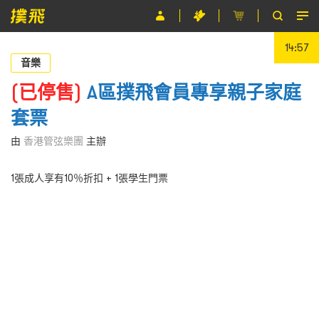
14:56
節目
音樂
主辦單位
(已停售)
A區撲飛會員專享親子家庭
套票
關於撲飛
由
香港管弦樂團
主辦
條款及細則
1張成人享有10％折扣 + 1張學生門票
EN