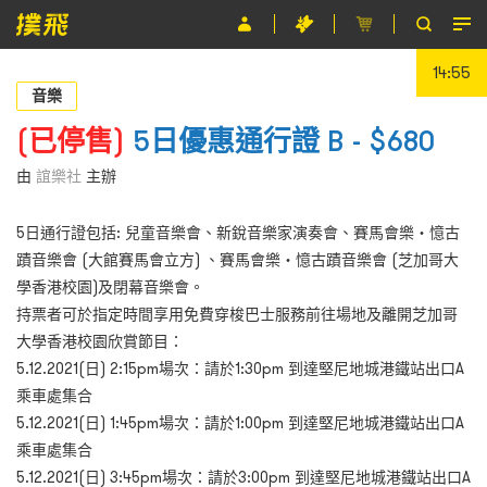
14:55
節目
音樂
主辦單位
(已停售)
5日優惠通行證 B - $680
關於撲飛
由
誼樂社
主辦
條款及細則
5日通行證包括: 兒童音樂會、新銳音樂家演奏會、賽馬會樂‧憶古
蹟音樂會 (大館賽馬會立方) 、賽馬會樂・憶古蹟音樂會 (芝加哥大
EN
學香港校園)及閉幕音樂會。
持票者可於指定時間享用免費穿梭巴士服務前往場地及離開芝加哥
大學香港校園欣賞節目：
5.12.2021(日) 2:15pm場次：請於1:30pm 到達堅尼地城港鐵站出口A
乘車處集合
5.12.2021(日) 1:45pm場次：請於1:00pm 到達堅尼地城港鐵站出口A
乘車處集合
5.12.2021(日) 3:45pm場次：請於3:00pm 到達堅尼地城港鐵站出口A