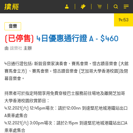
14:53
節目
音樂
主辦單位
(已停售)
4日優惠通行證 A - $460
關於撲飛
由
誼樂社
主辦
條款及細則
4日通行證包括: 新銳音樂家演奏會、賽馬會樂‧憶古蹟音樂會 (大館
賽馬會立方) 、賽馬會樂・憶古蹟音樂會 (芝加哥大學香港校園)及閉
EN
幕音樂會。
持票者可於指定時間享用免費穿梭巴士服務前往場地及離開芝加哥
大學香港校園欣賞節目：
4.12.2021(六) 12:45pm場次：請於12:00nn 到達堅尼地城港鐵站出口
A乘車處集合
4.12.2021(六) 3:00pm場次：請於2:15pm 到達堅尼地城港鐵站出口A
乘車處集合