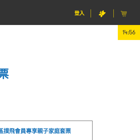
登入
14:55
票
m A區撲飛會員專享親子家庭套票