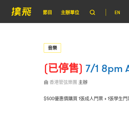
節目
主辦單位
EN
音樂
(已停售)
7/1 8
由
香港管弦樂團
主辦
$500優惠價購買 1張成人門票 + 1張學生門