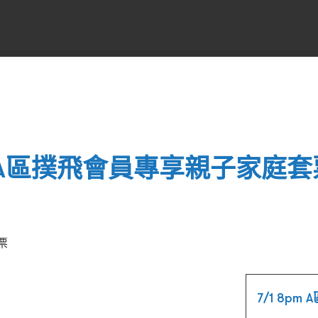
pm A區撲飛會員專享親子家庭套
票
7/1 8p