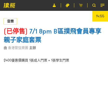
14:55
節目
音樂
主辦單位
(已停售)
7/1 8pm B區撲飛會員專享
親子家庭套票
關於撲飛
由
香港管弦樂團
主辦
條款及細則
$400優惠價購買 1張成人門票 + 1張學生門票
EN