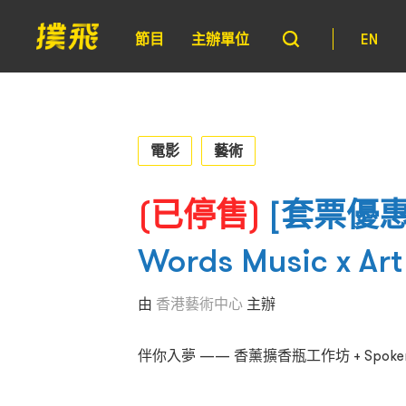
節目
主辦單位
EN
電影
藝術
(已停售)
[套票優惠
Words Music x 
由
香港藝術中心
主辦
伴你入夢 —— 香薰擴香瓶工作坊 + Spoken Wo