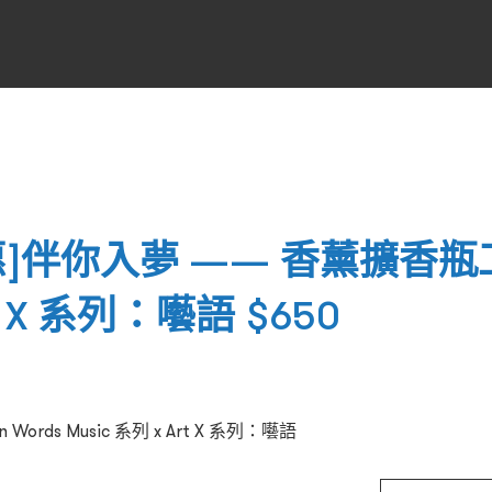
]伴你入夢 —— 香薰擴香瓶工作
Art X 系列：囈語 $650
rds Music 系列 x Art X 系列：囈語