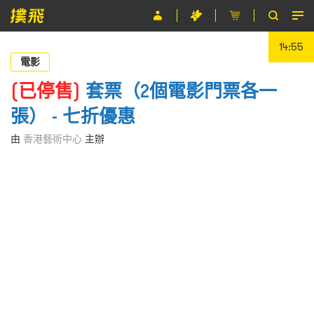
14:55
節目
電影
主辦單位
(已停售)
套票（2個電影門票各一
張） - 七折優惠
關於撲飛
由
香港藝術中心
主辦
條款及細則
EN