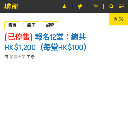
14:56
節目
體育
親子
課程
主辦單位
(已停售)
報名12堂：總共
HK$1,200（每堂HK$100）
關於撲飛
由
希慎興業
主辦
條款及細則
EN