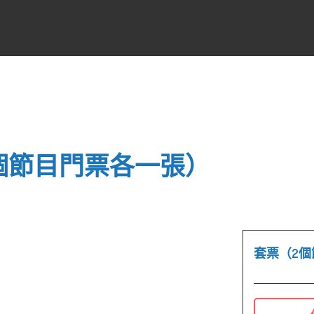
個節目門票各一張）
套票（2