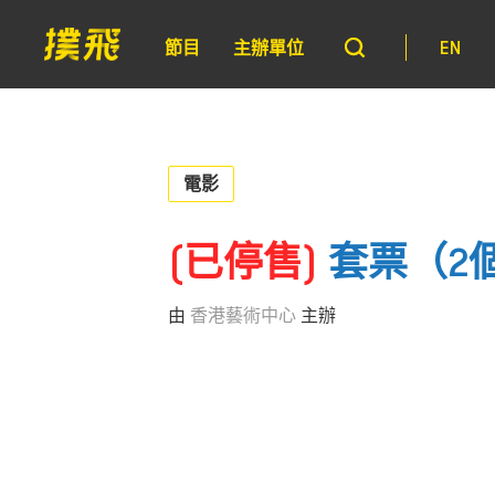
節目
主辦單位
EN
電影
(已停售)
套票（2
由
香港藝術中心
主辦