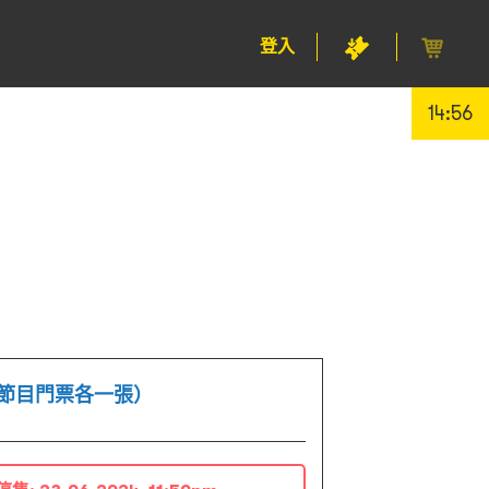
登入
14:55
個節目門票各一張）