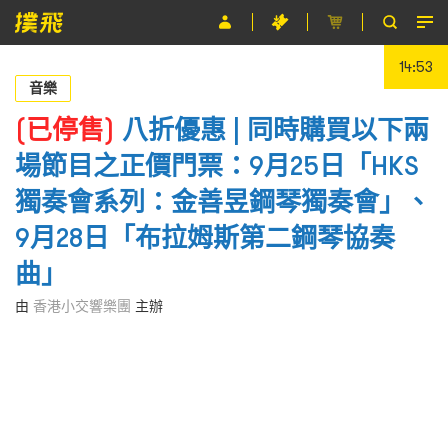
14:53
節目
音樂
主辦單位
(已停售)
八折優惠 | 同時購買以下兩
場節目之正價門票：9月25日「HKS
關於撲飛
獨奏會系列：金善昱鋼琴獨奏會」、
條款及細則
9月28日「布拉姆斯第二鋼琴協奏
EN
曲」
由
香港小交響樂團
主辦