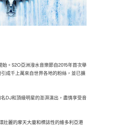
。S2O亞洲潑水音樂節自2015年首次舉
吸引成千上萬來自世界各地的粉絲，並已擴
知名DJ和頂級明星的澎湃演出，盡情享受音
中環壯麗的摩天大廈和標誌性的維多利亞港