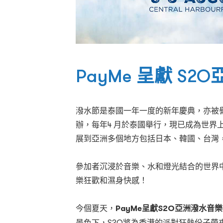
PayMe 呈獻 S2
潑水節是泰國一年一度的新年慶典，亦被譽
辦，每年4 月於泰國舉行，現已成為世
展到亞洲多個地方包括日本、韓國、台灣
參加者沉浸於音樂、水和燈光結合的世界中
樂狂歡和濕身快感！
今個夏天，
PayMe呈獻S2O亞洲潑水音樂
景色下，S2O將為香港的派對狂熱份子帶