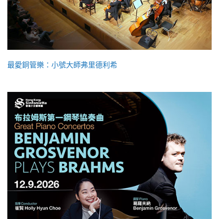
最愛銅管樂：小號大師弗里德利希