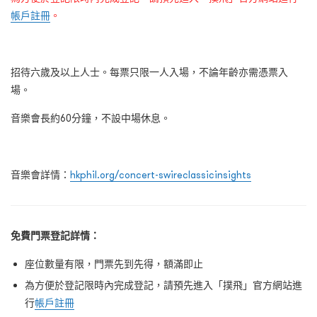
帳戶註冊
。
招待六歲及以上人士。每票只限一人入場，不論年齡亦需憑票入
場。
音樂會長約60分鐘，不設中場休息。
音樂會詳情：
hkphil.org/concert-swireclassicinsights
免費門票登記詳情：
座位數量有限，門票先到先得，額滿即止
為方便於登記限時內完成登記，請預先進入「撲飛」官方網站進
行
帳戶註冊