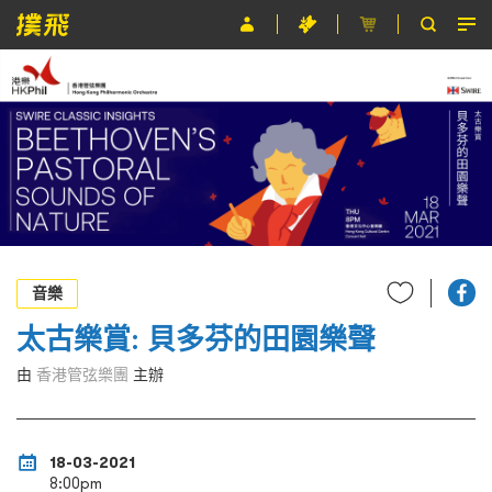
節目
主辦單位
關於撲飛
條款及細則
EN
音樂
太古樂賞: 貝多芬的田園樂聲
由
香港管弦樂團
主辦
18-03-2021
8:00pm