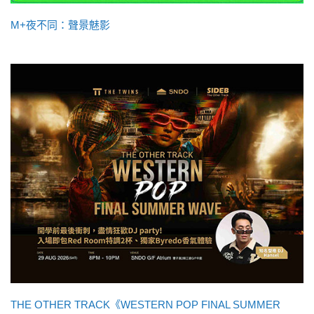
M+夜不同：聲景魅影
THE OTHER TRACK《WESTERN POP FINAL SUMMER