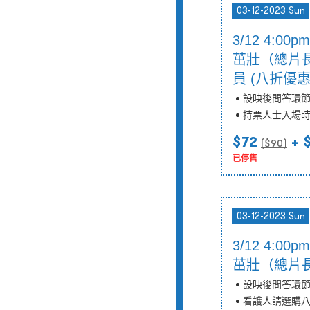
03-12-2023 Sun
3/12 4:0
茁壯（總片長
員 (八折優惠
設映後問答環
持票人士入場
$72
+ 
($
90
)
已停售
03-12-2023 Sun
3/12 4:0
茁壯（總片長
設映後問答環
看護人請選購