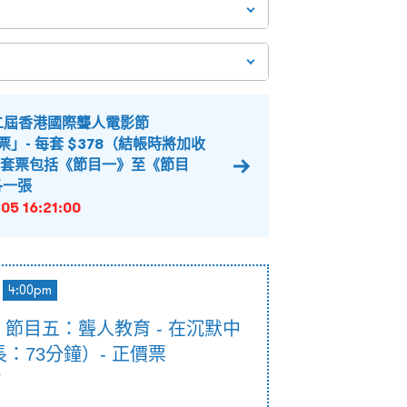
二屆香港國際聾人電影節
套票」- 每套 $378（結帳時將加收
）- 套票包括《節目一》至《節目
各一張
05 16:21:00
4:00pm
0pm 節目五：聾人教育 - 在沉默中
：73分鐘）- 正價票
節