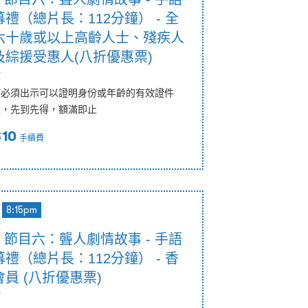
禮（總片長：112分鐘） - 全
六十歲或以上高齡人士、殘疾人
綜援受惠人(八折優惠票)
節
時必須出示可以證明身份或年齡的有效證件
限，先到先得，額滿即止
$10
手續費
8:15pm
5pm 節目六：聾人劇情故事 - 手語
禮（總片長：112分鐘） - 香
員 (八折優惠票)
節