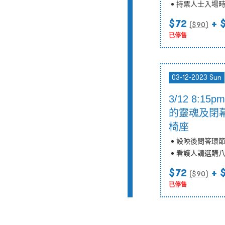
持票人士入場
$72
+ 
($
90
)
已停售
03-12-2023 Sun
3/12 8:1
的靈魂及閉幕
椅座
設映後問答環
看護人請選購
$72
+ 
($
90
)
已停售