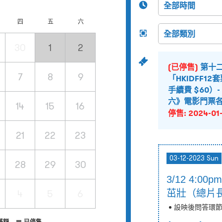
四
五
六
30
1
2
(已停售)
第十
7
8
9
「HKIDFF12
手續費 $60
六》電影門票
14
15
16
停售:
2024-01-
21
22
23
03-12-2023 Sun
28
29
30
3/12 4:0
4
5
6
茁壯（總片長
設映後問答環