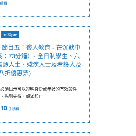
續費
4:00pm
0pm 節目五：聾人教育 - 在沉默中
：73分鐘）- 全日制學生、六
高齡人士、殘疾人士及看護人及
八折優惠票)
節
時必須出示可以證明身份或年齡的有效證件
限，先到先得，額滿即止
$10
手續費