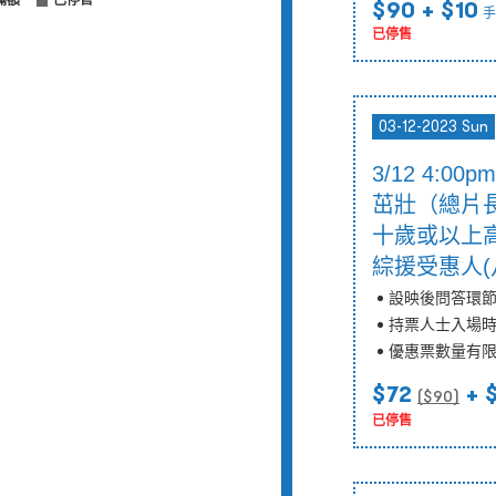
滿額
已停售
$90
+ $10
手
已停售
03-12-2023 Sun
3/12 4:0
茁壯（總片長
十歲或以上
綜援受惠人(
設映後問答環
持票人士入場
優惠票數量有
$72
+ 
($
90
)
已停售