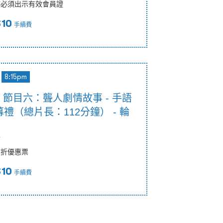
時必須出示有效會員證
$10
手續費
8:15pm
5pm 節目六：聾人劇情故事 - 手語
禮（總片長：112分鐘） - 輪
節
八折優惠票
$10
手續費