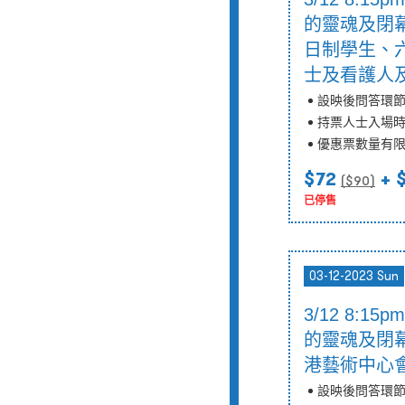
的靈魂及閉幕
日制學生、
士及看護人及
設映後問答環
持票人士入場
優惠票數量有
$72
+ 
($
90
)
已停售
03-12-2023 Sun
3/12 8:1
的靈魂及閉幕
港藝術中心會
設映後問答環