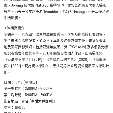
素。Jeremy 屢次於 NatGeo 獲得獎項，亦曾舉辦過五次個人攝影
展覽，過去十多年以筆名@rambler15 活躍於 Instagram 分享作品與
生活點滴。
✦陳朗熹簡介
陳朗熹，一九九四年出生並成長於香港。大學時期修讀社會政策，
畢業後成為攝影記者，並為不同本地及海外媒體工作，曾獲多個本
地及國際攝影獎項，包括亞洲年度圖片獎 (POY Asia) 及多個香港攝
影記者協會年度獎項等。2017年開始發表個人作品，出版攝影集
《香港美不美？》(2019)、《無以名狀的力量》(2020)、《島嶼後
像》(2021)。現為獨立攝影師，專注記錄社會現況並開展個人攝影計
劃。
日期：15/12 (星期日)
第一場時間：2:00PM - 4:00PM
第二場時間：5:00PM - 7:00PM
集合地點：壹合 (皇后大道西1號)
語言：廣東話