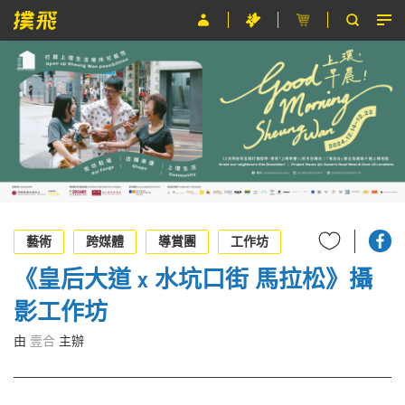
節目
主辦單位
關於撲飛
條款及細則
EN
藝術
跨媒體
導賞團
工作坊
《皇后大道 x 水坑口街 馬拉松》攝
影工作坊
由
壹合
主辦