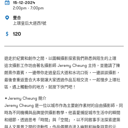
15-12-2024
2:00pm - 7:00pm
壹合
上環皇后大道西1號
120
遊走於紀實和創作之間，以圖輯攝影探索我們熟悉與陌生的上環
這次攝影工作坊由著名攝影師 Jeremy Cheung 主持，並邀請了陳
朗熹作嘉賓，一邊帶你走過皇后大道和水坑口街，一邊談談攝影，
最後會重返壹合大本營讓大家透過作品互相交流。一起慢步上環社
區，遇上觸動你的地方，就按下快門吧！
✦Jeremy Cheung 簡介
Jeremy Cheung 是一位以城市作為主要創作素材的自由攝影師，同
時為不同機構與品牌提供攝影教學。他喜愛捕捉城市生活中的瞬間
和細節，透過思考「時間」與「空間」，以不同敘事手法探索建築
與人文風景之間的流動性，作品偶爾亦滲入幽默和抽象詩意的元