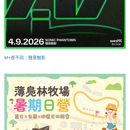
M+夜不同：聲景魅影