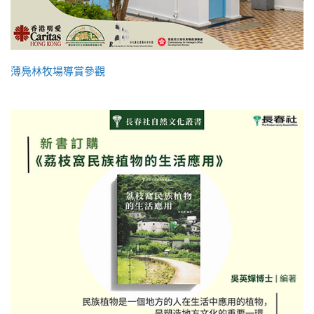
薄鳧林牧場導賞參觀