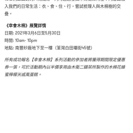
入我們的日常生活：衣、食、住、行，嘗試梳理人與木棉樹的交
疊。
《幸會木棉》展覽詳情
日期: 2021年3月6日至5月30日
時間: 10am- 10pm
地點: 南豐紗廠地下至一樓（荃灣白田壩街45號）
所有成功報名【幸會木棉】系列活動的參加者將獲得期間限定優惠
券一張，可於活動期內以半價享用由木衛二鑄茶所製作的木棉花蜂
蜜檸檬米戚風蛋糕。