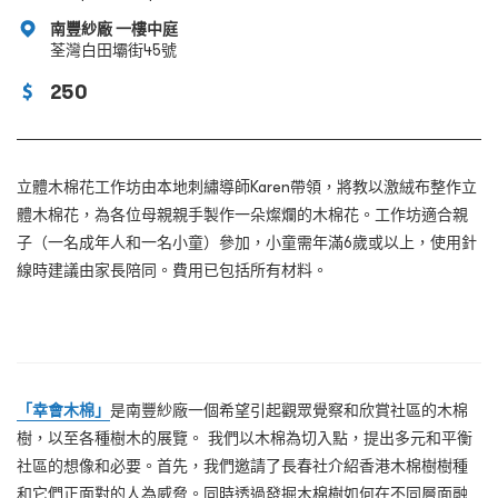
南豐紗廠 一樓中庭
荃灣白田壩街45號
250
立體木棉花工作坊由本地刺繡導師Karen帶領，將教以激絨布整作立
體木棉花，為各位母親親手製作一朵燦爛的木棉花。工作坊適合親
子（一名成年人和一名小童）參加，小童需年滿6歲或以上，使用針
線時建議由家長陪同。費用已包括所有材料。
「幸會木棉」
是南豐紗廠一個希望引起觀眾覺察和欣賞社區的木棉
樹，以至各種樹木的展覽。 我們以木棉為切入點，提出多元和平衡
社區的想像和必要。首先，我們邀請了長春社介紹香港木棉樹樹種
和它們正面對的人為威脅。同時透過發掘木棉樹如何在不同層面融