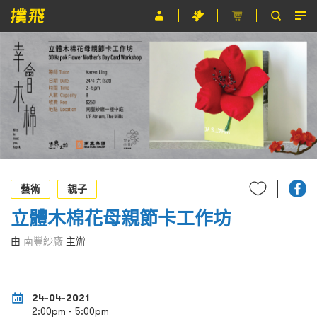
節目
主辦單位
關於撲飛
條款及細則
EN
藝術
親子
立體木棉花母親節卡工作坊
由
南豐紗廠
主辦
24-04-2021
2:00pm - 5:00pm