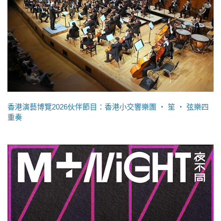
香港演藝博覽2026伙伴節目：香港小交響樂團 ‧ 笙 ‧ 弦樂四
重奏