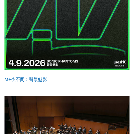
M+夜不同：聲景魅影