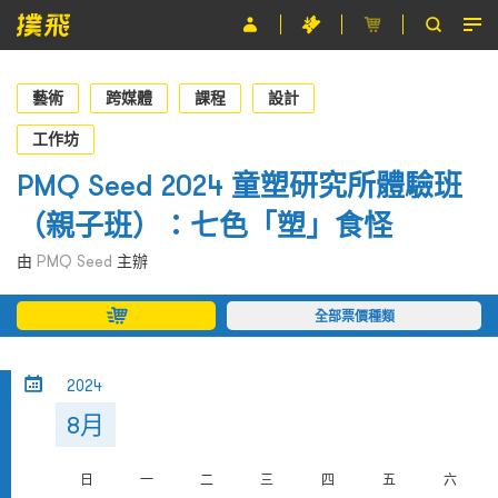
節目
藝術
跨媒體
課程
設計
主辦單位
工作坊
PMQ Seed 2024 童塑研究所體驗班
關於撲飛
（親子班）：七色「塑」食怪
條款及細則
由
PMQ Seed
主辦
EN
全部票價種類
2024
8月
日
一
二
三
四
五
六