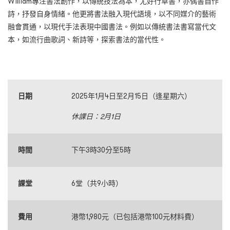
William專注書法創作，以傳統技法為本，尤好行草書，亦偶書自作
詩，抒發自身情緒。他更將書法融入現代語境，以不同媒介的藝術
融會貫通，以現代手法表現中國書法。例如以傳統書法書寫當代文
本，如流行曲歌詞、新詩等，探索書法的當代性。
日期
2025年1月4日至2月15日（逢星期六）
休課日：2月1日
時間
下午3時30分至5時
課堂
6堂（共9小時）
費用
港幣1,980元（已包括港幣100元材料費）