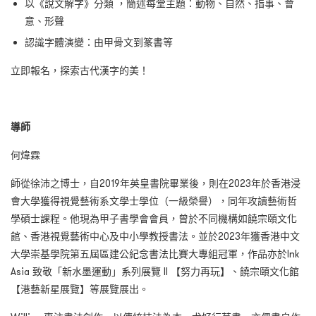
以《說文解字》分類 ，簡述每堂主題：動物、自然、指事、會
意、形聲
認識字體演變：由甲骨文到篆書等
立即報名，探索古代漢字的美！
導師
何煒霖
師從徐沛之博士，自2019年英皇書院畢業後，則在2023年於香港浸
會大學獲得視覺藝術系文學士學位（一級榮譽），同年攻讀藝術哲
學碩士課程。他現為甲子書學會會員，曾於不同機構如饒宗頤文化
館、香港視覺藝術中心及中小學教授書法。並於2023年獲香港中文
大學崇基學院第五屆區建公紀念書法比賽大專組冠軍，作品亦於Ink
Asia 致敬「新水墨運動」系列展覽 II 【努力再玩】、饒宗頤文化館
【港藝新星展覽】等展覽展出。