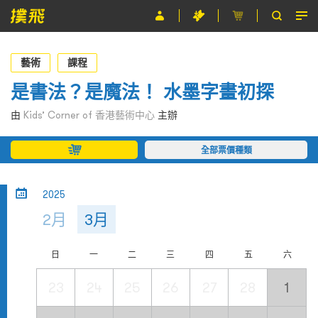
節目
藝術
課程
主辦單位
是書法？是魔法！ 水墨字畫初探
關於撲飛
由
Kids’ Corner of 香港藝術中心
主辦
條款及細則
全部票價種類
EN
2025
2月
3月
日
一
二
三
四
五
六
23
24
25
26
27
28
1