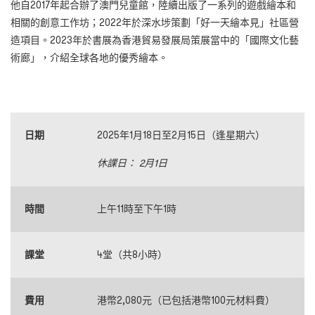
他自2017年起合辦了澳門兒童館，陸續出版了一系列的遊戲繪本和
相關的創意工作坊；2022年於深水埗策劃「好一天繪本見」社區營
造項目。2023年於書展為香港貿易發展局策展當中的「國際文化藝
術廊」，介紹全球各地的優秀繪本。
日期
2025年1月18日至2月15日（逢星期六）
休課日： 2月1日
時間
上午11時至下午1時
課堂
4堂（共8小時）
費用
港幣2,080元（已包括港幣100元材料費）