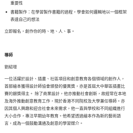
重要性
書籍製作：在學習製作書籍的過程，學會如何邏輯地以一個框架
表達自己的想法
立即報名，創作你的時、地、人、事。
導師
劉紹增
一位活躍於設計、插畫、社區項目和創意教育各個領域的創作人，
首部繪本獲得設計師協會頒發的優異獎，亦是首屆大中華區插畫比
賽的銀獎得主。 除了商業設計，他亦推動社會創新，故經常在本地
及海外推動創意教育工作，現於香港不同院校及大學兼任導師。亦
因其個人興趣和迎合社會未來需求，他一直與學校和不同組織進行
大小合作，專注早期幼年教育。他希望透過繪本作為新的藝術語
言，成為一個鼓勵溝通及創意的學習媒介。