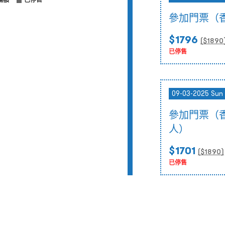
滿額
已停售
參加門票（
$1796
($
1890
已停售
09-03-2025 Sun 
參加門票（
人）
$1701
($
1890
)
已停售