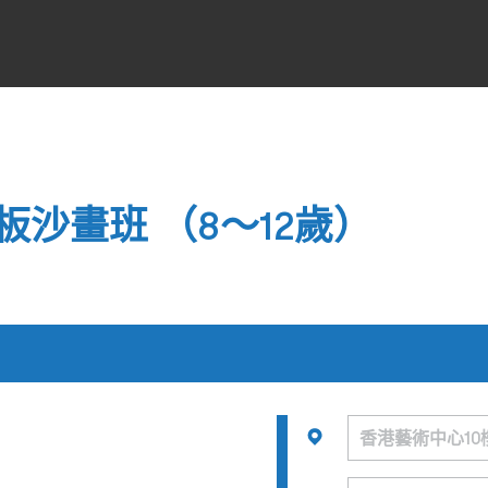
沙畫班 （8～12歲）